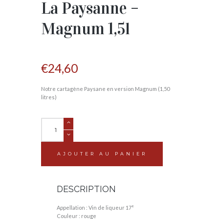
La Paysanne –
Magnum 1,5l
€
24,60
Notre cartagène Paysane en version Magnum (1,50
litres)
quantité
de
Cartagène
Rouge
AJOUTER AU PANIER
-
La
Paysanne
-
DESCRIPTION
Magnum
1,5l
Appellation : Vin de liqueur 17°
Couleur : rouge