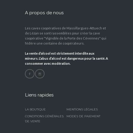
–
Ma
A propos de nous
gnu
m
1,5l
Les caves coopératives de Massillargues-Attuech et
de Lézan se sont rassemblées pour créer la cave
coopérative "Vignoble de la Porte des Cévennes" qui
fédère une centaine de coopérateurs.
La vente d’alcool est strictement interdite aux
mineurs. L’abus d’alcool est dangereux pour la santé. A
consommer avec modération.
Liens rapides
LA BOUTIQUE
MENTIONS LÉGALES
CONDITIONS GÉNÉRALES
MODES DE PAIEMENT
DE VENTE