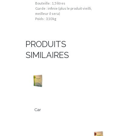
Bouteille : 1,5 litres
Garde : infinie (plus le produit vieilli,
meilleur il sera)
Poids : 3,10 kg
PRODUITS
SIMILAIRES
Car
tag
ène
Bla
nch
€
34,75