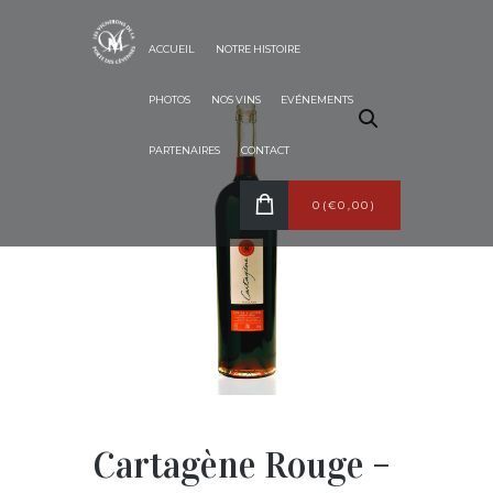
PAYSANNE –
ACCUEIL
NOTRE HISTOIRE
MAGNUM 1,5L
PHOTOS
NOS VINS
EVÉNEMENTS
ACCUEIL
BOUTIQUE
CARTAGÈNE
CARTAGÈNE ROUGE – LA PAYSANNE –.
PARTENAIRES
CONTACT
0
(
€0,00
)
Cartagène Rouge –