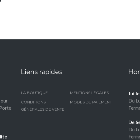
Liens rapides
Hor
LA BOUTIQUE
MENTIONS LÉGALES
-
Juill
pour
Du Lu
CONDITIONS
MODES DE PAIEMENT
 Porte
Fermé
GÉNÉRALES DE VENTE
De S
Du Lu
Fermé
dite