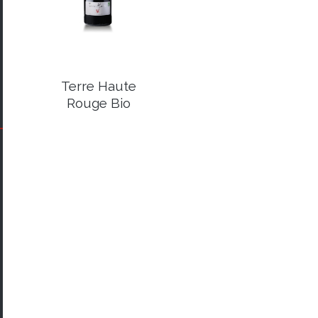
Terre Haute
Rouge Bio
Sans Sulfites
Ajoutés
€
12,80