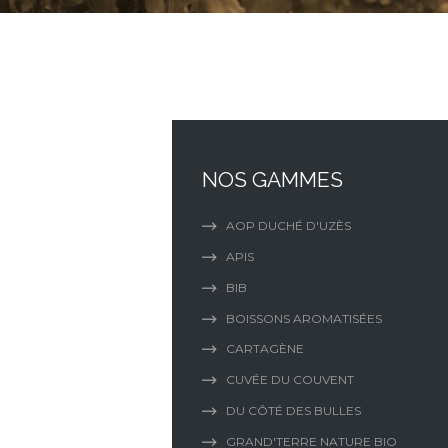
NOS GAMMES
AOP DUCHÉ D'UZÈS
APIS
BIB
BOISSONS AROMATISÉES
CARTAGÈNE
CUVÉE DU COUVENT
DU CÔTÉ DES BULLES
GRAND'TERRE NATURE BIO