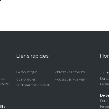
Liens rapides
Hor
LA BOUTIQUE
MENTIONS LÉGALES
-
Juill
pour
Du Lu
CONDITIONS
MODES DE PAIEMENT
 Porte
Fermé
GÉNÉRALES DE VENTE
De S
Du Lu
Fermé
dite