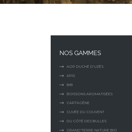
NOS GAMMES
AOP DUCHÉ D'UZÈS
APIS
BIB
BOISSONS AROMATISÉES
CARTAGÈNE
CUVÉE DU COUVENT
DU CÔTÉ DES BULLES
GRAND'TERRE NATURE BIO